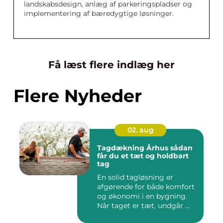
landskabsdesign, anlæg af parkeringspladser og
implementering af bæredygtige løsninger.
Få læst flere indlæg her
Flere Nyheder
02. aug
Tagdækning Århus sådan
får du et tæt og holdbart
tag
En solid tagløsning er
afgørende for både komfort
og økonomi i en bygning.
Når taget er tæt, undgår ...