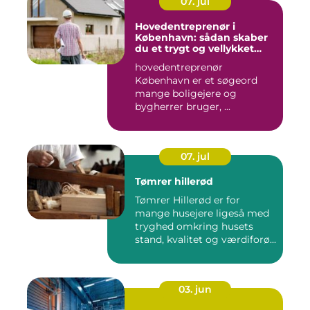
07. jul
Hovedentreprenør i
København: sådan skaber
du et trygt og vellykket
byggeprojekt
hovedentreprenør
København er et søgeord
mange boligejere og
bygherrer bruger, ...
07. jul
Tømrer hillerød
Tømrer Hillerød er for
mange husejere ligeså med
tryghed omkring husets
stand, kvalitet og værdiforø...
03. jun