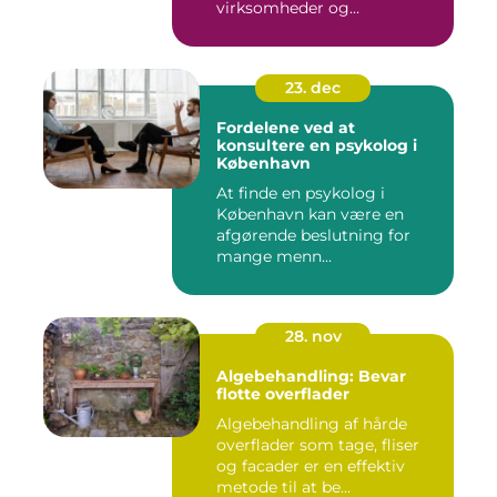
virksomheder og
boligforenin...
23. dec
Fordelene ved at
konsultere en psykolog i
København
At finde en psykolog i
København kan være en
afgørende beslutning for
mange menn...
28. nov
Algebehandling: Bevar
flotte overflader
Algebehandling af hårde
overflader som tage, fliser
og facader er en effektiv
metode til at be...