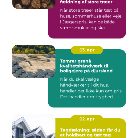
fældning af store træer
Når store træer står tæt på
huse, sommerhuse eller veje
i Jægerspris, kan de både
være smukke og ska...
03. apr
Tømrer grenå
kvalitetshåndværk til
boligejere på djursland
Når du skal vælge
håndværker til dit hus,
handler det ikke kun om pris.
Det handler om tryghed,
kval...
02. apr
Tagdækning: sådan får du
et holdbart og tæt tag