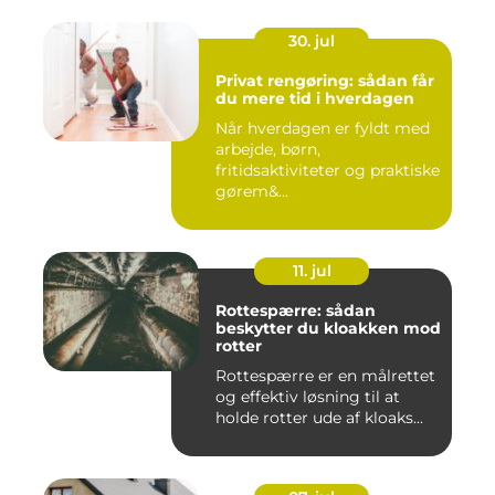
30. jul
Privat rengøring: sådan får
du mere tid i hverdagen
Når hverdagen er fyldt med
arbejde, børn,
fritidsaktiviteter og praktiske
gørem&...
11. jul
Rottespærre: sådan
beskytter du kloakken mod
rotter
Rottespærre er en målrettet
og effektiv løsning til at
holde rotter ude af kloaks...