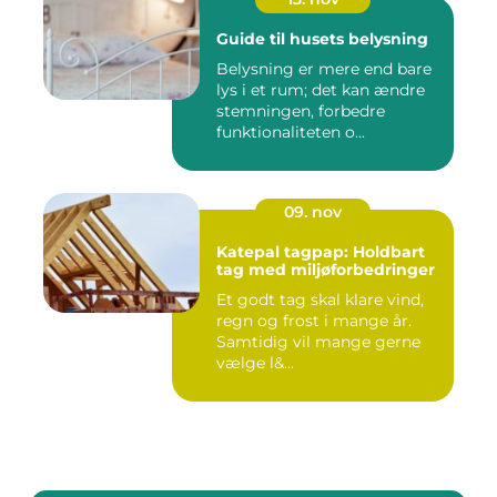
Guide til husets belysning
Belysning er mere end bare
lys i et rum; det kan ændre
stemningen, forbedre
funktionaliteten o...
09. nov
Katepal tagpap: Holdbart
tag med miljøforbedringer
Et godt tag skal klare vind,
regn og frost i mange år.
Samtidig vil mange gerne
vælge l&...