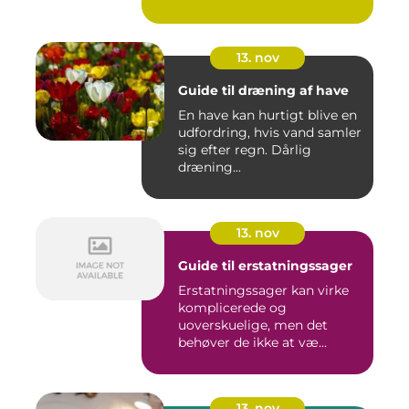
13. nov
Guide til dræning af have
En have kan hurtigt blive en
udfordring, hvis vand samler
sig efter regn. Dårlig
dræning...
13. nov
Guide til erstatningssager
Erstatningssager kan virke
komplicerede og
uoverskuelige, men det
behøver de ikke at væ...
13. nov