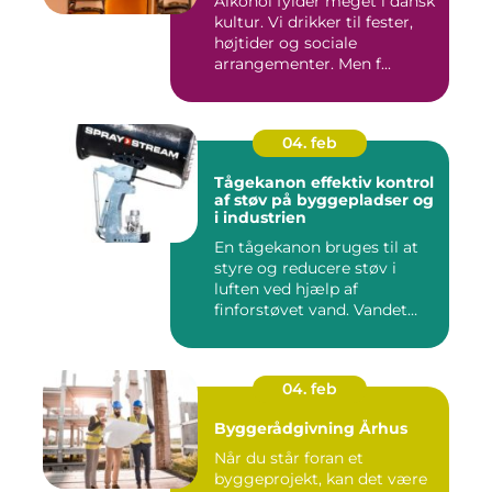
Alkohol fylder meget i dansk
kultur. Vi drikker til fester,
højtider og sociale
arrangementer. Men f...
04. feb
Tågekanon effektiv kontrol
af støv på byggepladser og
i industrien
En tågekanon bruges til at
styre og reducere støv i
luften ved hjælp af
finforstøvet vand. Vandet
sp...
04. feb
Byggerådgivning Århus
Når du står foran et
byggeprojekt, kan det være