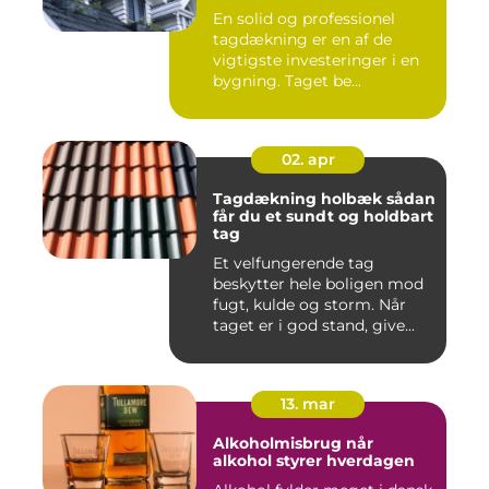
En solid og professionel
tagdækning er en af de
vigtigste investeringer i en
bygning. Taget be...
02. apr
Tagdækning holbæk sådan
får du et sundt og holdbart
tag
Et velfungerende tag
beskytter hele boligen mod
fugt, kulde og storm. Når
taget er i god stand, give...
13. mar
Alkoholmisbrug når
alkohol styrer hverdagen