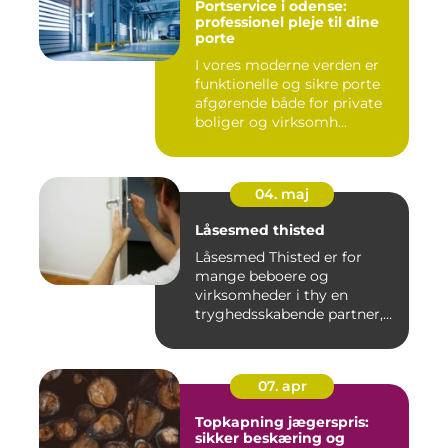
Portservice i odense:
professionel pleje til dine
porte
I vores moderne verden er
funktionelle og sikre porte
afgørende både for private
boliger og virksomh...
04. maj
Låsesmed thisted
Låsesmed Thisted er for
mange beboere og
virksomheder i thy en
tryghedsskabende partner,
når nøgler ...
07. apr
Topkapning jægerspris:
sikker beskæring og