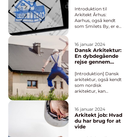
arkitektonisk
Aarhus
renæssance. I denne
arkitektoniske
Introduktion til
artikel vil vi dykke ned
udvikling
Arkitekt Århus:
i historien om...
Aarhus, også kendt
som Smilets By, er en
by fuld af historie,
kultur og arkitektur.
Byen er kendt for sin
16 januar 2024
imponerende
Dansk Arkitektur:
arkitektur, der
En dybdegående
spænder fra moderne
rejse gennem
og innovativ til
historien
klassisk og historisk. I
[Introduktion] Dansk
denne artikel vil vi ...
arkitektur, også kendt
som nordisk
arkitektur, kan
defineres som en
stilistisk tilgang til
bygningsdesign og
16 januar 2024
konstruktion, der er
Arkitekt job: Hvad
karakteriseret ved sin
du har brug for at
funktionalitet,
vide
enkelhed og en