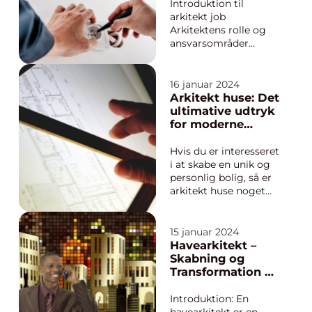
harmonisk integration
Introduktion til
med naturen. I denne
arkitekt job
ar...
Arkitektens rolle og
ansvarsområder
Uddannelses- og
kvalifikationskrav
Jobmuligheder og
16 januar 2024
karriereudvikling Løn
Arkitekt huse: Det
og beskæftigelse i
ultimative udtryk
arkitekt jobbet
for moderne
Fremtidens arkitektur
boligdesign
og arkitekt job
Hvis du er interesseret
Introduktion til
i at skabe en unik og
arkitekt job Arkitek...
personlig bolig, så er
arkitekt huse noget
for dig. Disse
skræddersyede
boliger er designet til
15 januar 2024
at opfylde dine
Havearkitekt –
individuelle behov og
Skabning og
ønsker og er ofte
Transformation af
inspireret af moderne
Naturlig Skønhed
arkitektur. I denne
Introduktion: En
artikel vi...