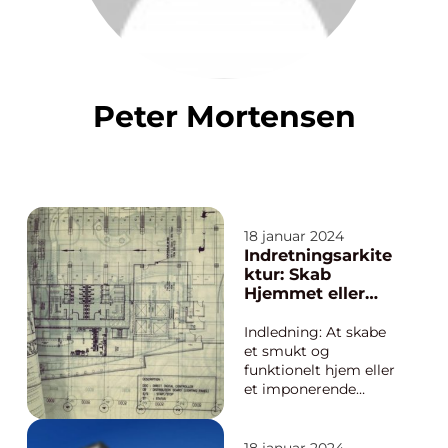
Peter Mortensen
18 januar 2024
Indretningsarkite
ktur: Skab
Hjemmet eller
Rummet efter
Dine Drømme
Indledning: At skabe
et smukt og
funktionelt hjem eller
et imponerende
erhvervsrum kræver
mere end blot gode
møbler og farverige