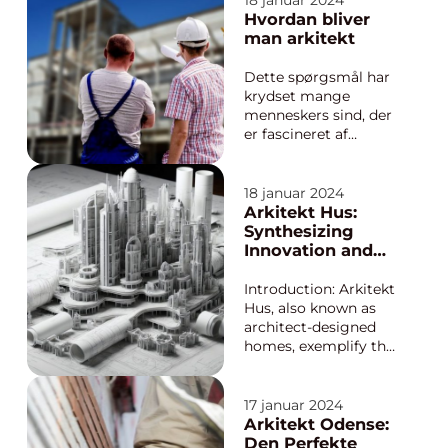
18 januar 2024
vægge. Det kræver en
Hvordan bliver
indretningsarkitekts
man arkitekt
ekspertise og kreative
vision. En
Dette spørgsmål har
indretningsarkitekt er
krydset mange
en professionel, der e...
menneskers sind, der
er fascineret af
skabelsen af smukke
bygninger og
innovative designs.
18 januar 2024
Arkitektur er en unik
Arkitekt Hus:
blanding af kunst og
Synthesizing
videnskab, der kræver
Innovation and
kreativitet og teknisk
Design
knowhow. Hvis du er
Introduction: Arkitekt
interesseret i at...
Hus, also known as
architect-designed
homes, exemplify the
perfect fusion of
functionality,
aesthetics, and
17 januar 2024
sustainability. These
Arkitekt Odense:
bespoke creations are
Den Perfekte