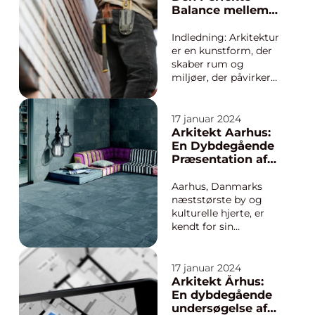
tailored to suit the
Balance mellem
needs and desires of
Fortid og Fremtid
the occupant,
Indledning: Arkitektur
creating a harmonio...
er en kunstform, der
skaber rum og
miljøer, der påvirker
vores daglige liv.
Odense, en smuk by
med en fascinerende
17 januar 2024
historie, har i årtier
Arkitekt Aarhus:
tiltrukket arkitekter
En Dybdegående
fra nær og fjern, der
Præsentation af
bidrager til byens
Arkitektur i
udvikling og vækst.
Aarhus
Aarhus, Danmarks
Denne ...
næststørste by og
kulturelle hjerte, er
kendt for sin
imponerende
arkitektur. Byen har
gennemgået en
17 januar 2024
utrolig udvikling de
Arkitekt Århus:
seneste årtier og har
En dybdegående
oplevet en reel
undersøgelse af