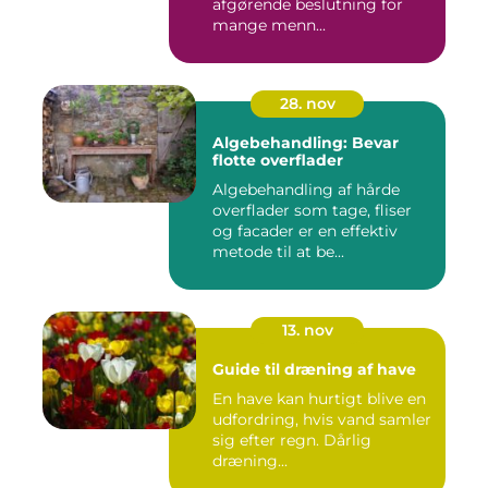
afgørende beslutning for
mange menn...
28. nov
Algebehandling: Bevar
flotte overflader
Algebehandling af hårde
overflader som tage, fliser
og facader er en effektiv
metode til at be...
13. nov
Guide til dræning af have
En have kan hurtigt blive en
udfordring, hvis vand samler
sig efter regn. Dårlig
dræning...