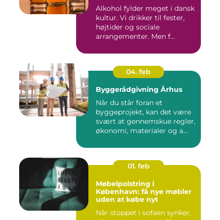
Alkohol fylder meget i dansk
kultur. Vi drikker til fester,
højtider og sociale
arrangementer. Men f...
04. feb
Byggerådgivning Århus
Når du står foran et
byggeprojekt, kan det være
svært at gennemskue regler,
økonomi, materialer og a...
01. feb
Møbelpolstring i
København: få nye møbler
uden at købe nyt
Når stoppet i sofaen synker,