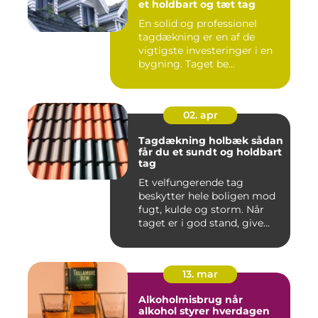
et holdbart og tæt tag
En solid og professionel
tagdækning er en af de
vigtigste investeringer i en
bygning. Taget be...
02. apr
Tagdækning holbæk sådan
får du et sundt og holdbart
tag
Et velfungerende tag
beskytter hele boligen mod
fugt, kulde og storm. Når
taget er i god stand, give...
13. mar
Alkoholmisbrug når
alkohol styrer hverdagen