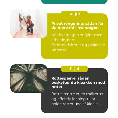
30. jul
Privat rengøring: sådan får
du mere tid i hverdagen
Når hverdagen er fyldt med
arbejde, børn,
fritidsaktiviteter og praktiske
gørem&...
11. jul
Rottespærre: sådan
beskytter du kloakken mod
rotter
Rottespærre er en målrettet
og effektiv løsning til at
holde rotter ude af kloaks...