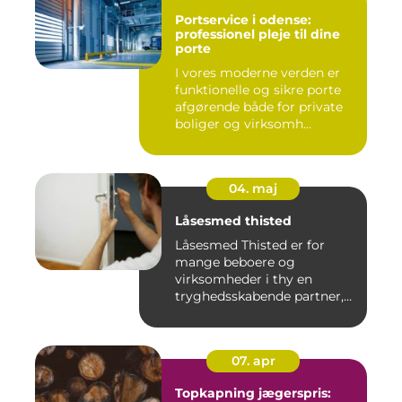
Portservice i odense:
professionel pleje til dine
porte
I vores moderne verden er
funktionelle og sikre porte
afgørende både for private
boliger og virksomh...
04. maj
Låsesmed thisted
Låsesmed Thisted er for
mange beboere og
virksomheder i thy en
tryghedsskabende partner,
når nøgler ...
07. apr
Topkapning jægerspris: