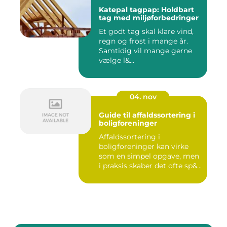
Katepal tagpap: Holdbart
tag med miljøforbedringer
Et godt tag skal klare vind,
regn og frost i mange år.
Samtidig vil mange gerne
vælge l&...
04. nov
Guide til affaldssortering i
boligforeninger
Affaldssortering i
boligforeninger kan virke
som en simpel opgave, men
i praksis skaber det ofte sp&...