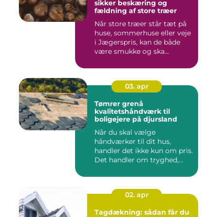
sikker beskæring og
fældning af store træer
Når store træer står tæt på
huse, sommerhuse eller veje
i Jægerspris, kan de både
være smukke og ska...
03. apr
Tømrer grenå
kvalitetshåndværk til
boligejere på djursland
Når du skal vælge
håndværker til dit hus,
handler det ikke kun om pris.
Det handler om tryghed,
kval...
02. apr
Tagdækning: sådan får du