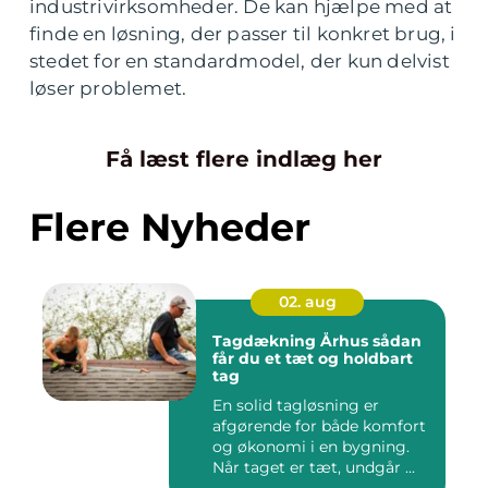
industrivirksomheder. De kan hjælpe med at
finde en løsning, der passer til konkret brug, i
stedet for en standardmodel, der kun delvist
løser problemet.
Få læst flere indlæg her
Flere Nyheder
02. aug
Tagdækning Århus sådan
får du et tæt og holdbart
tag
En solid tagløsning er
afgørende for både komfort
og økonomi i en bygning.
Når taget er tæt, undgår ...