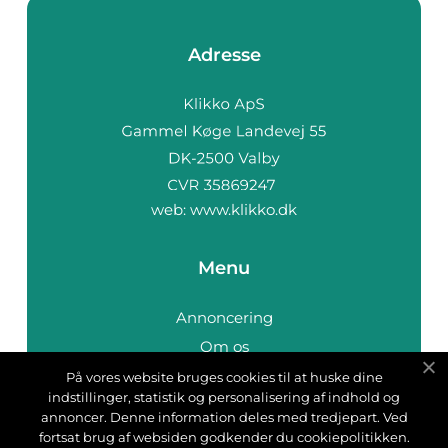
Adresse
web:
www.klikko.dk
Menu
Annoncering
Om os
Cookies
På vores website bruges cookies til at huske dine
indstillinger, statistik og personalisering af indhold og
Kontakt os
annoncer. Denne information deles med tredjepart. Ved
Sitemap
fortsat brug af websiden godkender du cookiepolitikken.