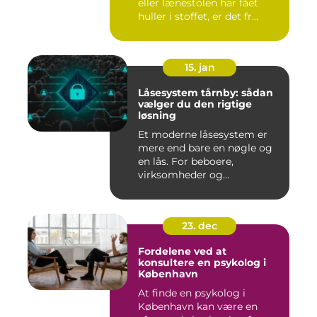
eller lænestolen har fået
huller i stoffet, er det fr...
15. jan
Låsesystem tårnby: sådan
vælger du den rigtige
løsning
Et moderne låsesystem er
mere end bare en nøgle og
en lås. For beboere,
virksomheder og
boligforenin...
23. dec
Fordelene ved at
konsultere en psykolog i
København
At finde en psykolog i
København kan være en