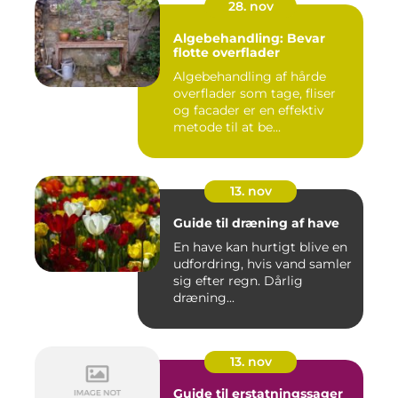
28. nov
Algebehandling: Bevar
flotte overflader
Algebehandling af hårde
overflader som tage, fliser
og facader er en effektiv
metode til at be...
13. nov
Guide til dræning af have
En have kan hurtigt blive en
udfordring, hvis vand samler
sig efter regn. Dårlig
dræning...
13. nov
Guide til erstatningssager