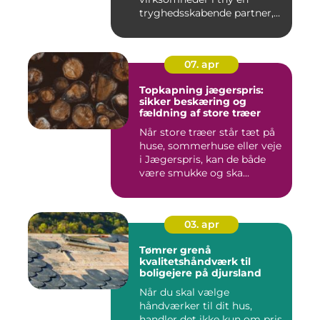
tryghedsskabende partner,
når nøgler ...
07. apr
Topkapning jægerspris:
sikker beskæring og
fældning af store træer
Når store træer står tæt på
huse, sommerhuse eller veje
i Jægerspris, kan de både
være smukke og ska...
03. apr
Tømrer grenå
kvalitetshåndværk til
boligejere på djursland
Når du skal vælge
håndværker til dit hus,
handler det ikke kun om pris.