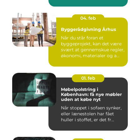
sp...
04. feb
Byggerådgivning Århus
Når du står foran et
byggeprojekt, kan det være
svært at gennemskue regler,
økonomi, materialer og a...
01. feb
Møbelpolstring i
København: få nye møbler
uden at købe nyt
Når stoppet i sofaen synker,
eller lænestolen har fået
huller i stoffet, er det fr...