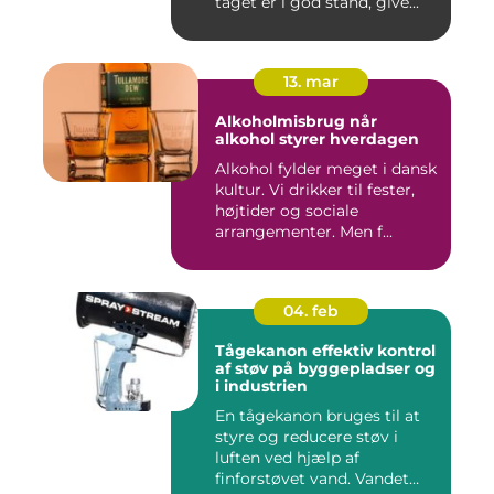
taget er i god stand, give...
13. mar
Alkoholmisbrug når
alkohol styrer hverdagen
Alkohol fylder meget i dansk
kultur. Vi drikker til fester,
højtider og sociale
arrangementer. Men f...
04. feb
Tågekanon effektiv kontrol
af støv på byggepladser og
i industrien
En tågekanon bruges til at
styre og reducere støv i
luften ved hjælp af
finforstøvet vand. Vandet