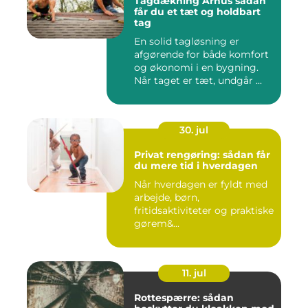
Tagdækning Århus sådan
får du et tæt og holdbart
tag
En solid tagløsning er
afgørende for både komfort
og økonomi i en bygning.
Når taget er tæt, undgår ...
30. jul
Privat rengøring: sådan får
du mere tid i hverdagen
Når hverdagen er fyldt med
arbejde, børn,
fritidsaktiviteter og praktiske
gørem&...
11. jul
Rottespærre: sådan