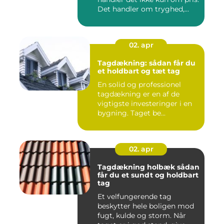
Det handler om tryghed,
kval...
02. apr
Tagdækning: sådan får du
et holdbart og tæt tag
En solid og professionel
tagdækning er en af de
vigtigste investeringer i en
bygning. Taget be...
02. apr
Tagdækning holbæk sådan
får du et sundt og holdbart
tag
Et velfungerende tag
beskytter hele boligen mod
fugt, kulde og storm. Når