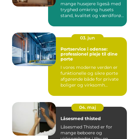
mange husejere ligeså med
tryghed omkring husets
stand, kvalitet og værdiforø...
03. jun
Portservice i odense:
professionel pleje til dine
porte
I vores moderne verden er
funktionelle og sikre porte
afgørende både for private
boliger og virksomh...
04. maj
Låsesmed thisted
Låsesmed Thisted er for
mange beboere og
virksomheder i thy en