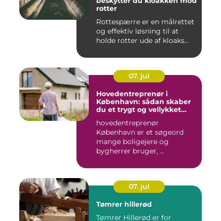
beskytter du kloakken mod
rotter
Rottespærre er en målrettet
og effektiv løsning til at
holde rotter ude af kloaks...
07. jul
Hovedentreprenør i
København: sådan skaber
du et trygt og vellykket
byggeprojekt
hovedentreprenør
København er et søgeord
mange boligejere og
bygherrer bruger, ...
07. jul
Tømrer hillerød
Tømrer Hillerød er for