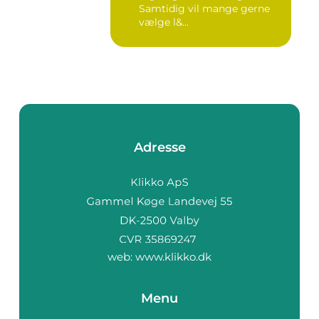
Samtidig vil mange gerne
vælge l&...
Adresse
web:
www.klikko.dk
Menu