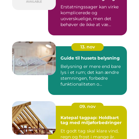
Erstatningssager kan virke
komplicerede og
uoverskuelige, men det
behøver de ikke at væ...
13. nov
Guide til husets belysning
Belysning er mere end bare
lys i et rum; det kan ændre
stemningen, forbedre
funktionaliteten o...
09. nov
Katepal tagpap: Holdbart
tag med miljøforbedringer
Et godt tag skal klare vind,
regn og frost i mange år.