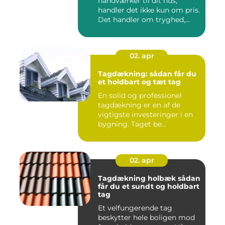
håndværker til dit hus,
handler det ikke kun om pris.
Det handler om tryghed,
kval...
02. apr
Tagdækning: sådan får du
et holdbart og tæt tag
En solid og professionel
tagdækning er en af de
vigtigste investeringer i en
bygning. Taget be...
02. apr
Tagdækning holbæk sådan
får du et sundt og holdbart
tag
Et velfungerende tag
beskytter hele boligen mod