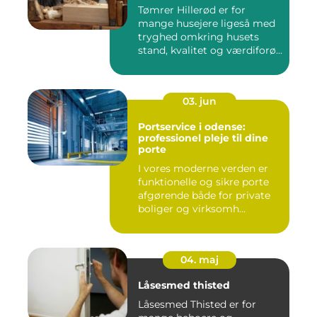
Tømrer Hillerød er for
mange husejere ligeså med
tryghed omkring husets
stand, kvalitet og værdiforø...
03. jun
Portservice i odense:
professionel pleje til dine
porte
I vores moderne verden er
funktionelle og sikre porte
afgørende både for private
boliger og virksomh...
04. maj
Låsesmed thisted
Låsesmed Thisted er for