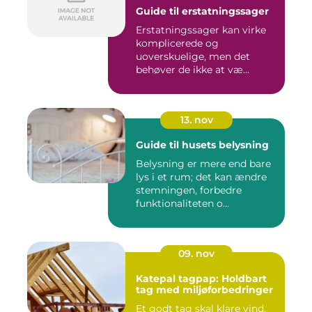
Guide til erstatningssager
Erstatningssager kan virke
komplicerede og
uoverskuelige, men det
behøver de ikke at væ...
13. nov
Guide til husets belysning
Belysning er mere end bare
lys i et rum; det kan ændre
stemningen, forbedre
funktionaliteten o...
09. nov
Katepal tagpap: Holdbart
tag med miljøforbedringer
Et godt tag skal klare vind,