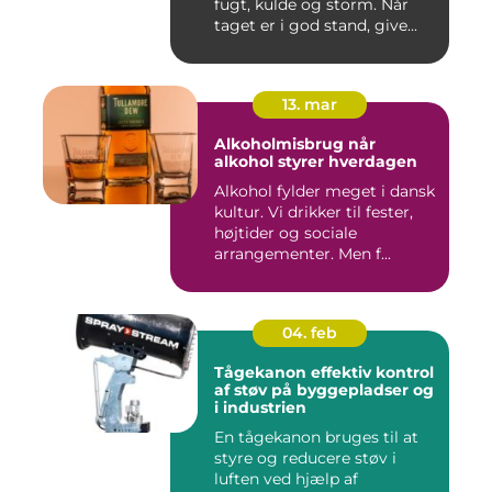
fugt, kulde og storm. Når
taget er i god stand, give...
13. mar
Alkoholmisbrug når
alkohol styrer hverdagen
Alkohol fylder meget i dansk
kultur. Vi drikker til fester,
højtider og sociale
arrangementer. Men f...
04. feb
Tågekanon effektiv kontrol
af støv på byggepladser og
i industrien
En tågekanon bruges til at
styre og reducere støv i
luften ved hjælp af