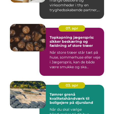
mange beboere og
virksomheder i thy en
tryghedsskabende partner,
når nøgler ...
07. apr
Topkapning jægerspris:
sikker beskæring og
fældning af store træer
Når store træer står tæt på
huse, sommerhuse eller veje
i Jægerspris, kan de både
være smukke og ska...
03. apr
Tømrer grenå
kvalitetshåndværk til
boligejere på djursland
Når du skal vælge