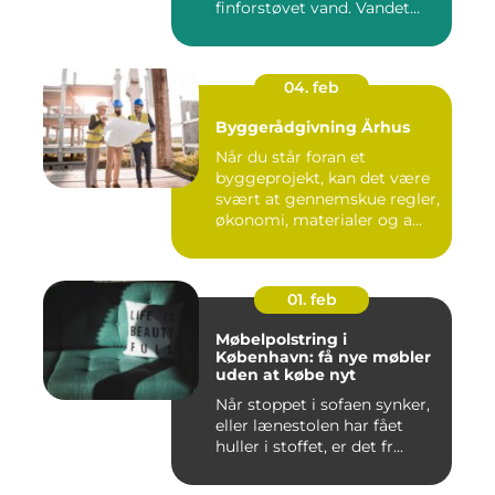
finforstøvet vand. Vandet
sp...
04. feb
Byggerådgivning Århus
Når du står foran et
byggeprojekt, kan det være
svært at gennemskue regler,
økonomi, materialer og a...
01. feb
Møbelpolstring i
København: få nye møbler
uden at købe nyt
Når stoppet i sofaen synker,
eller lænestolen har fået
huller i stoffet, er det fr...