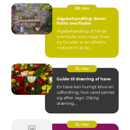
28. nov
Algebehandling: Bevar
flotte overflader
Algebehandling af hårde
overflader som tage, fliser
og facader er en effektiv
metode til at be...
13. nov
Guide til dræning af have
En have kan hurtigt blive en
udfordring, hvis vand samler
sig efter regn. Dårlig
dræning...
13. nov