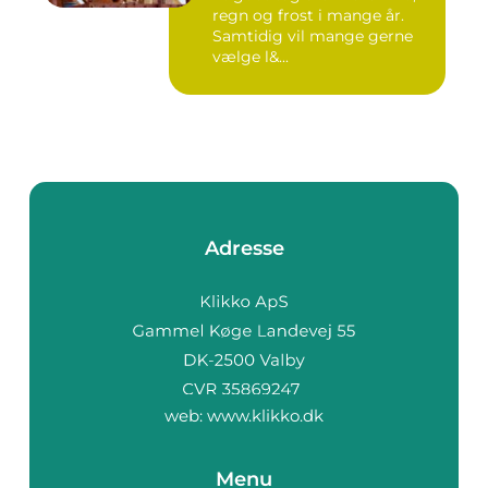
regn og frost i mange år.
Samtidig vil mange gerne
vælge l&...
Adresse
web:
www.klikko.dk
Menu