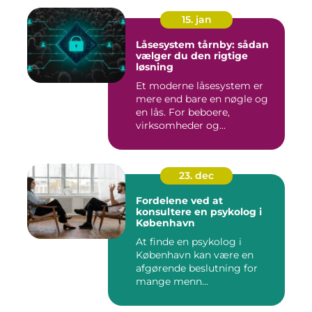
15. jan
Låsesystem tårnby: sådan
vælger du den rigtige
løsning
Et moderne låsesystem er
mere end bare en nøgle og
en lås. For beboere,
virksomheder og
boligforenin...
23. dec
Fordelene ved at
konsultere en psykolog i
København
At finde en psykolog i
København kan være en
afgørende beslutning for
mange menn...