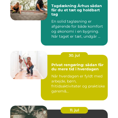
Tagdækning Århus sådan
får du et tæt og holdbart
tag
En solid tagløsning er
afgørende for både komfort
og økonomi i en bygning.
Når taget er tæt, undgår ...
30. jul
Privat rengøring: sådan får
du mere tid i hverdagen
Når hverdagen er fyldt med
arbejde, børn,
fritidsaktiviteter og praktiske
gørem&...
11. jul