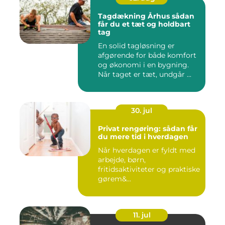
Tagdækning Århus sådan
får du et tæt og holdbart
tag
En solid tagløsning er
afgørende for både komfort
og økonomi i en bygning.
Når taget er tæt, undgår ...
30. jul
Privat rengøring: sådan får
du mere tid i hverdagen
Når hverdagen er fyldt med
arbejde, børn,
fritidsaktiviteter og praktiske
gørem&...
11. jul