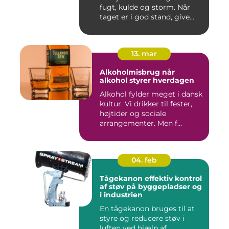
fugt, kulde og storm. Når
taget er i god stand, give...
13. mar
Alkoholmisbrug når
alkohol styrer hverdagen
Alkohol fylder meget i dansk
kultur. Vi drikker til fester,
højtider og sociale
arrangementer. Men f...
04. feb
Tågekanon effektiv kontrol
af støv på byggepladser og
i industrien
En tågekanon bruges til at
styre og reducere støv i
luften ved hjælp af