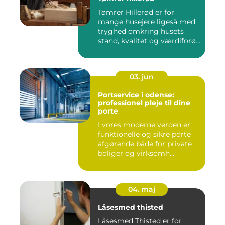
Tømrer Hillerød er for
mange husejere ligeså med
tryghed omkring husets
stand, kvalitet og værdiforø...
03. jun
Portservice i odense:
professionel pleje til dine
porte
I vores moderne verden er
funktionelle og sikre porte
afgørende både for private
boliger og virksomh...
04. maj
Låsesmed thisted
Låsesmed Thisted er for