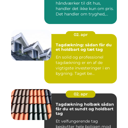
håndværker til dit hus,
handler det ikke kun om pris.
Det handler om tryghed,
kval...
02. apr
Tagdækning: sådan får du
et holdbart og tæt tag
En solid og professionel
tagdækning er en af de
vigtigste investeringer i en
bygning. Taget be...
02. apr
Tagdækning holbæk sådan
får du et sundt og holdbart
tag
Et velfungerende tag
beskytter hele boligen mod