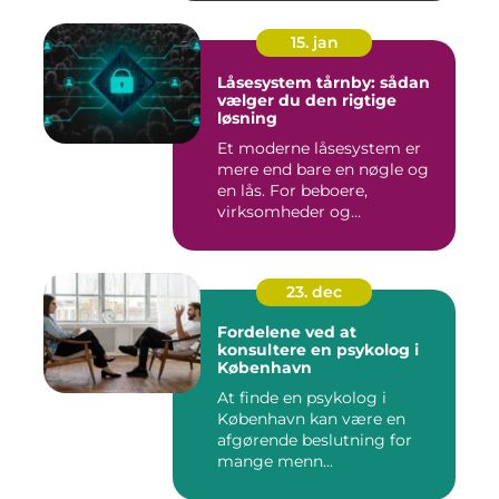
15. jan
Låsesystem tårnby: sådan
vælger du den rigtige
løsning
Et moderne låsesystem er
mere end bare en nøgle og
en lås. For beboere,
virksomheder og
boligforenin...
23. dec
Fordelene ved at
konsultere en psykolog i
København
At finde en psykolog i
København kan være en
afgørende beslutning for
mange menn...