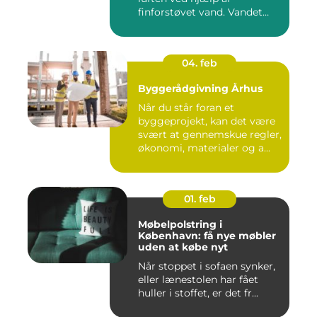
finforstøvet vand. Vandet
sp...
04. feb
Byggerådgivning Århus
Når du står foran et
byggeprojekt, kan det være
svært at gennemskue regler,
økonomi, materialer og a...
01. feb
Møbelpolstring i
København: få nye møbler
uden at købe nyt
Når stoppet i sofaen synker,
eller lænestolen har fået
huller i stoffet, er det fr...