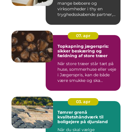
mange beboere og
virksomheder i thy en
tryghedsskabende partner,
når nøgler ...
07. apr
Topkapning jægerspris:
sikker beskæring og
fældning af store træer
Når store træer står tæt på
huse, sommerhuse eller veje
i Jægerspris, kan de både
være smukke og ska...
03. apr
Tømrer grenå
kvalitetshåndværk til
boligejere på djursland
Når du skal vælge