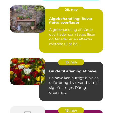
28. nov
Algebehandling: Bevar
flotte overflader
Algebehandling af hårde
overflader som tage, fliser
og facader er en effektiv
metode til at be...
13. nov
Guide til dræning af have
En have kan hurtigt blive en
udfordring, hvis vand samler
sig efter regn. Dårlig
dræning...
13. nov