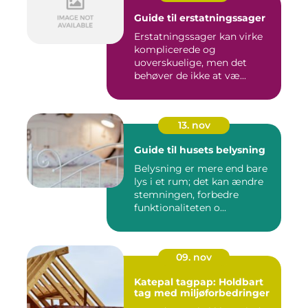
Guide til erstatningssager
Erstatningssager kan virke
komplicerede og
uoverskuelige, men det
behøver de ikke at væ...
13. nov
Guide til husets belysning
Belysning er mere end bare
lys i et rum; det kan ændre
stemningen, forbedre
funktionaliteten o...
09. nov
Katepal tagpap: Holdbart
tag med miljøforbedringer