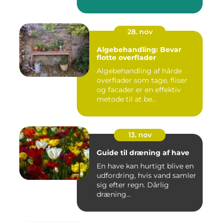
28. nov
Algebehandling: Bevar
flotte overflader
Algebehandling af hårde
overflader som tage, fliser
og facader er en effektiv
metode til at be...
13. nov
Guide til dræning af have
En have kan hurtigt blive en
udfordring, hvis vand samler
sig efter regn. Dårlig
dræning...