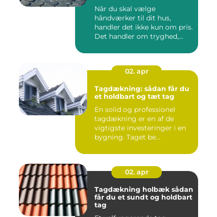
Når du skal vælge
håndværker til dit hus,
handler det ikke kun om pris.
Det handler om tryghed,
kval...
02. apr
Tagdækning: sådan får du
et holdbart og tæt tag
En solid og professionel
tagdækning er en af de
vigtigste investeringer i en
bygning. Taget be...
02. apr
Tagdækning holbæk sådan
får du et sundt og holdbart
tag