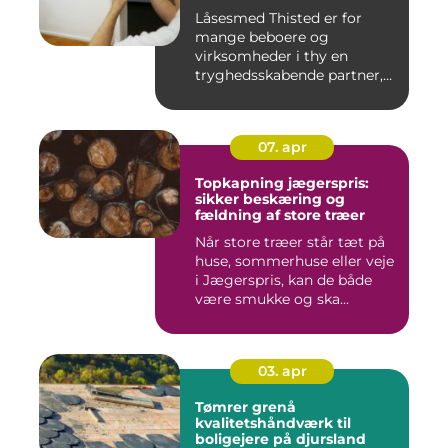
Låsesmed Thisted er for
mange beboere og
virksomheder i thy en
tryghedsskabende partner,
når nøgler ...
07. apr
Topkapning jægerspris:
sikker beskæring og
fældning af store træer
Når store træer står tæt på
huse, sommerhuse eller veje
i Jægerspris, kan de både
være smukke og ska...
03. apr
Tømrer grenå
kvalitetshåndværk til
boligejere på djursland