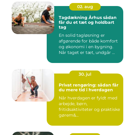
02. aug
Tagdækning Århus sådan
får du et tæt og holdbart
tag
En solid tagløsning er
afgørende for både komfort
og økonomi i en bygning.
Når taget er tæt, undgår ...
30. jul
Privat rengøring: sådan får
du mere tid i hverdagen
Når hverdagen er fyldt med
arbejde, børn,
fritidsaktiviteter og praktiske
gørem&...