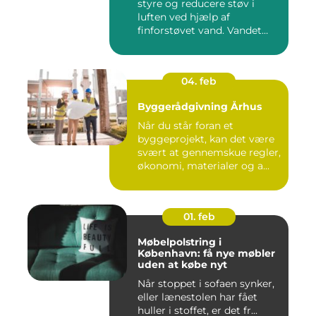
styre og reducere støv i
luften ved hjælp af
finforstøvet vand. Vandet
sp...
04. feb
Byggerådgivning Århus
Når du står foran et
byggeprojekt, kan det være
svært at gennemskue regler,
økonomi, materialer og a...
01. feb
Møbelpolstring i
København: få nye møbler
uden at købe nyt
Når stoppet i sofaen synker,
eller lænestolen har fået
huller i stoffet, er det fr...