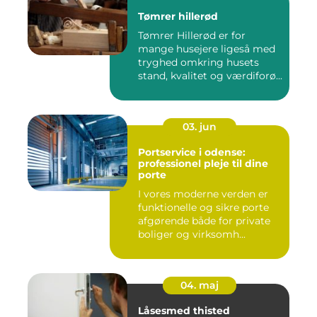
Tømrer hillerød
Tømrer Hillerød er for
mange husejere ligeså med
tryghed omkring husets
stand, kvalitet og værdiforø...
03. jun
Portservice i odense:
professionel pleje til dine
porte
I vores moderne verden er
funktionelle og sikre porte
afgørende både for private
boliger og virksomh...
04. maj
Låsesmed thisted