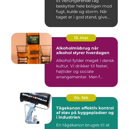
Et velfungerende tag
beskytter hele boligen mod
fugt, kulde og storm. Når
taget er i god stand, give...
13. mar
Alkoholmisbrug når
alkohol styrer hverdagen
Alkohol fylder meget i dansk
kultur. Vi drikker til fester,
højtider og sociale
arrangementer. Men f...
04. feb
Tågekanon effektiv kontrol
af støv på byggepladser og
i industrien
En tågekanon bruges til at