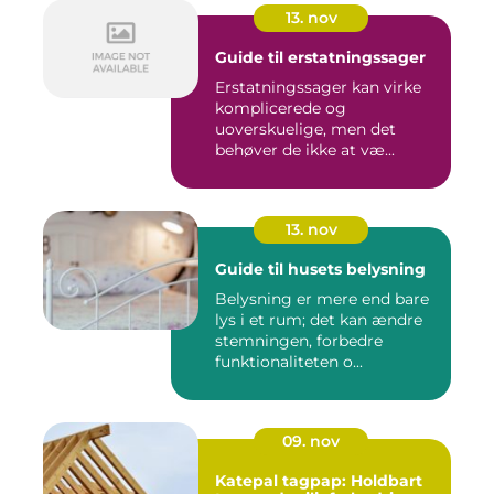
13. nov
Guide til erstatningssager
Erstatningssager kan virke
komplicerede og
uoverskuelige, men det
behøver de ikke at væ...
13. nov
Guide til husets belysning
Belysning er mere end bare
lys i et rum; det kan ændre
stemningen, forbedre
funktionaliteten o...
09. nov
Katepal tagpap: Holdbart