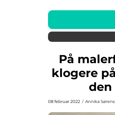
På malerfarum.dk bliver du
klogere på
den 
08 februar 2022
Annika Søren