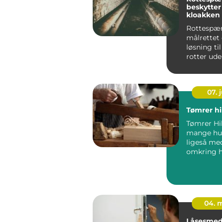
beskytter
kloakken 
Rottespær
målrettet 
løsning ti
rotter ude 
07. j
Tømrer hi
Tømrer Hil
mange hu
ligeså me
omkring h
stand, kva
værdiforø.
04. 
Låsesmed