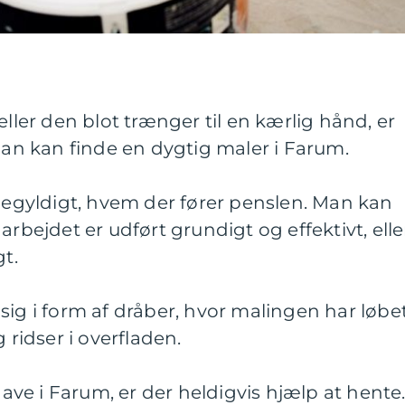
eller den blot trænger til en kærlig hånd, er
 man kan finde en dygtig maler i Farum.
igegyldigt, hvem der fører penslen. Man kan
arbejdet er udført grundigt og effektivt, elle
gt.
sig i form af dråber, hvor malingen har løbet
 ridser i overfladen.
e i Farum, er der heldigvis hjælp at hente