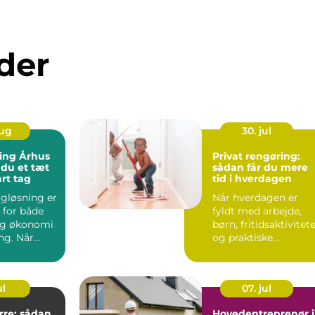
der
aug
30. jul
ng Århus
Privat rengøring:
 du et tæt
sådan får du mere
rt tag
tid i hverdagen
agløsning er
Når hverdagen er
 for både
fyldt med arbejde,
og økonomi
børn, fritidsaktivitet
ng. Når
og praktiske
æt, undgår
gørem&...
ul
07. jul
rre: sådan
Hovedentreprenør i