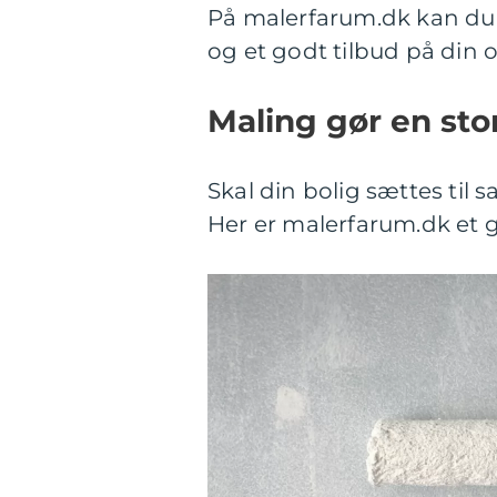
På malerfarum.dk kan du h
og et godt tilbud på din 
Maling gør en stor
Skal din bolig sættes til s
Her er malerfarum.dk et god