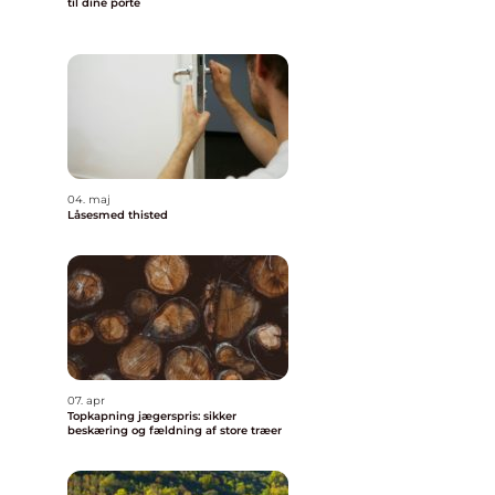
til dine porte
04. maj
Låsesmed thisted
07. apr
Topkapning jægerspris: sikker
beskæring og fældning af store træer