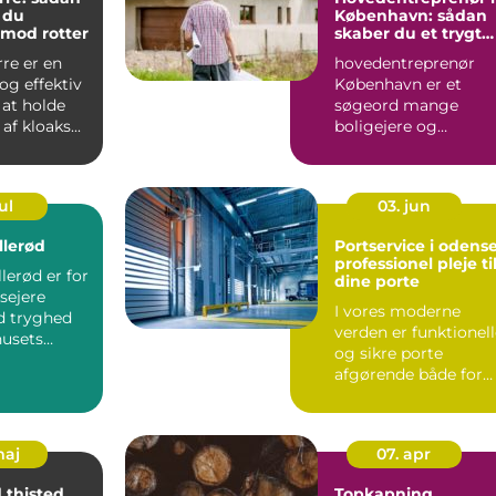
 du
København: sådan
mod rotter
skaber du et trygt
og vellykket
re er en
hovedentreprenør
byggeprojekt
og effektiv
København er et
l at holde
søgeord mange
af kloaks...
boligejere og
bygherrer bruger, ...
ul
03. jun
llerød
Portservice i odense
professionel pleje ti
lerød er for
dine porte
sejere
I vores moderne
d tryghed
verden er funktionel
usets
og sikre porte
litet og
afgørende både for
..
private boliger og
virksomh...
maj
07. apr
 thisted
Topkapning