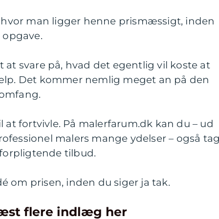
e, hvor man ligger henne prismæssigt, inden
n opgave.
at svare på, hvad det egentlig vil koste at
jælp. Det kommer nemlig meget an på den
 omfang.
l at fortvivle. På malerfarum.dk kan du – ud
n professionel malers mange ydelser – også ta
forpligtende tilbud.
 om prisen, inden du siger ja tak.
æst flere indlæg her