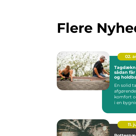
Flere Nyhe
02. 
Tagdækni
sådan får
og holdba
En solid t
afgørende
komfort 
i en bygni
taget er t
...
11. j
Rottespæ