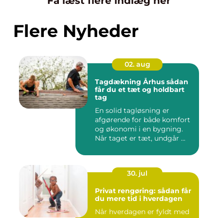
Få læst flere indlæg her
Flere Nyheder
02. aug
Tagdækning Århus sådan
får du et tæt og holdbart
tag
En solid tagløsning er
afgørende for både komfort
og økonomi i en bygning.
Når taget er tæt, undgår ...
30. jul
Privat rengøring: sådan får
du mere tid i hverdagen
Når hverdagen er fyldt med