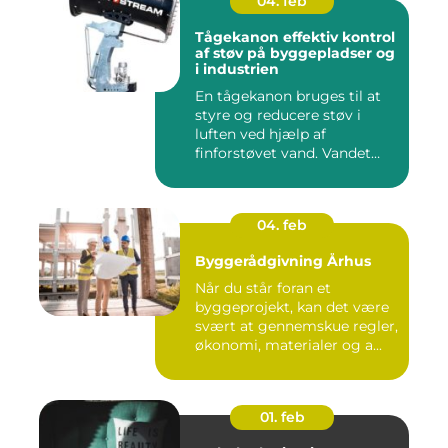
04. feb
Tågekanon effektiv kontrol
af støv på byggepladser og
i industrien
En tågekanon bruges til at
styre og reducere støv i
luften ved hjælp af
finforstøvet vand. Vandet
sp...
04. feb
Byggerådgivning Århus
Når du står foran et
byggeprojekt, kan det være
svært at gennemskue regler,
økonomi, materialer og a...
01. feb