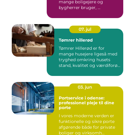
mange boligejere og
bygherrer bruger, ...
07. jul
Tømrer hillerød
Tømrer Hillerød er for
mange husejere ligeså med
tryghed omkring husets
stand, kvalitet og værdiforø...
03. jun
Portservice i odense:
professionel pleje til dine
porte
I vores moderne verden er
funktionelle og sikre porte
afgørende både for private
boliger og virksomh...