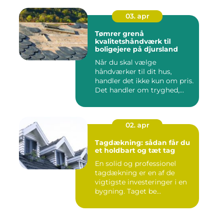
03. apr
Tømrer grenå
kvalitetshåndværk til
boligejere på djursland
Når du skal vælge
håndværker til dit hus,
handler det ikke kun om pris.
Det handler om tryghed,
kval...
02. apr
Tagdækning: sådan får du
et holdbart og tæt tag
En solid og professionel
tagdækning er en af de
vigtigste investeringer i en
bygning. Taget be...