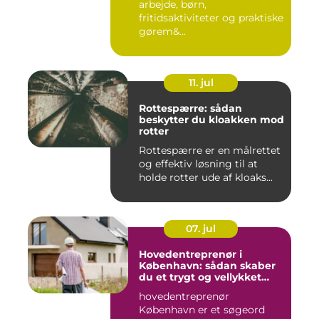
arbejde, børn,
fritidsaktiviteter og praktiske
gørem&...
11. jul
Rottespærre: sådan
beskytter du kloakken mod
rotter
Rottespærre er en målrettet
og effektiv løsning til at
holde rotter ude af kloaks...
07. jul
Hovedentreprenør i
København: sådan skaber
du et trygt og vellykket
byggeprojekt
hovedentreprenør
København er et søgeord