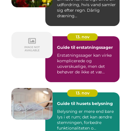
udfordring, hvis vand samler
sig efter regn. Dårlig
dræning...
13. nov
Guide til erstatningssager
Erstatningssager kan virke
komplicerede og
uoverskuelige, men det
behøver de ikke at væ...
13. nov
Guide til husets belysning
Belysning er mere end bare
lys i et rum; det kan ændre
stemningen, forbedre
funktionaliteten o...