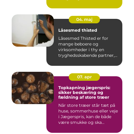
04. maj
Låsesmed thisted
Låsesmed Thisted er for
mange beboere og
virksomheder i thy en
tryghedsskabende partner,
når nøgler ...
07. apr
Topkapning jægerspris:
sikker beskæring og
fældning af store træer
Når store træer står tæt på
huse, sommerhuse eller veje
i Jægerspris, kan de både
være smukke og ska...