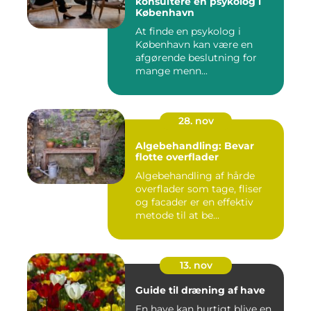
konsultere en psykolog i
København
At finde en psykolog i
København kan være en
afgørende beslutning for
mange menn...
28. nov
Algebehandling: Bevar
flotte overflader
Algebehandling af hårde
overflader som tage, fliser
og facader er en effektiv
metode til at be...
13. nov
Guide til dræning af have
En have kan hurtigt blive en