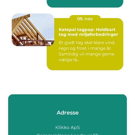
09. nov
Katepal tagpap: Holdbart
tag med miljøforbedringer
Et godt tag skal klare vind,
regn og frost i mange år.
Samtidig vil mange gerne
vælge l&...
Adresse