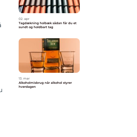
02. apr
Tagdækning holbæk sådan får du et
å
sundt og holdbart tag
13. mar
Alkoholmisbrug når alkohol styrer
hverdagen
u