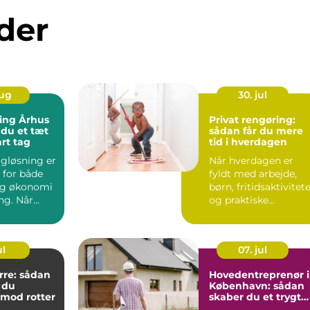
der
aug
30. jul
ng Århus
Privat rengøring:
 du et tæt
sådan får du mere
rt tag
tid i hverdagen
agløsning er
Når hverdagen er
 for både
fyldt med arbejde,
og økonomi
børn, fritidsaktivitet
ng. Når
og praktiske
æt, undgår
gørem&...
ul
07. jul
rre: sådan
Hovedentreprenør i
 du
København: sådan
mod rotter
skaber du et trygt
og vellykket