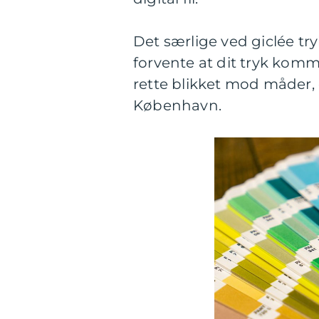
Det særlige ved giclée tryk
forvente at dit tryk komm
rette blikket mod måder, d
København.