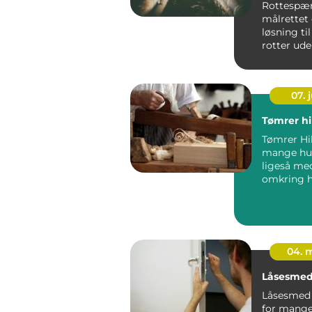
Rottespær
målrettet 
løsning ti
rotter ude 
07. j
Tømrer hi
Tømrer Hil
mange hu
ligeså me
omkring h
stand, kva
værdiforø.
04. 
Låsesmed
Låsesmed 
for mange