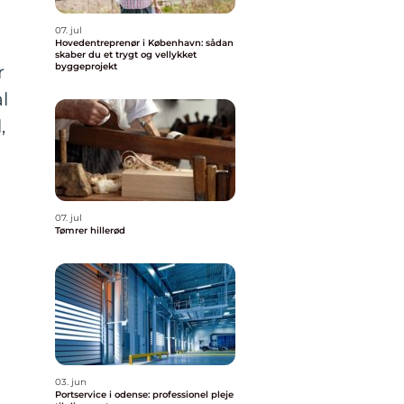
07. jul
Hovedentreprenør i København: sådan
skaber du et trygt og vellykket
byggeprojekt
r
l
,
07. jul
Tømrer hillerød
03. jun
Portservice i odense: professionel pleje