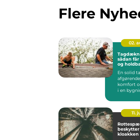
Flere Nyhe
02. 
Tagdækni
sådan får
og holdba
En solid t
afgørende
komfort 
i en bygni
taget er t
...
11. j
Rottespæ
beskytter
kloakken 