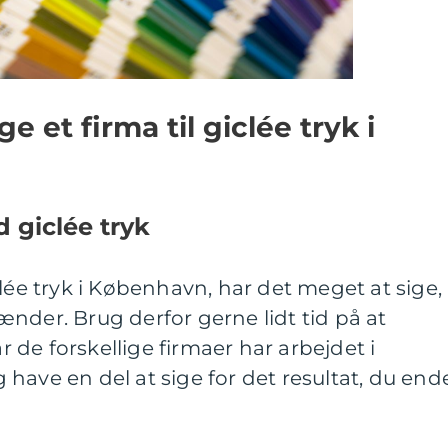
 et firma til giclée tryk i
d giclée tryk
clée tryk i København, har det meget at sige,
nder. Brug derfor gerne lidt tid på at
de forskellige firmaer har arbejdet i
have en del at sige for det resultat, du end