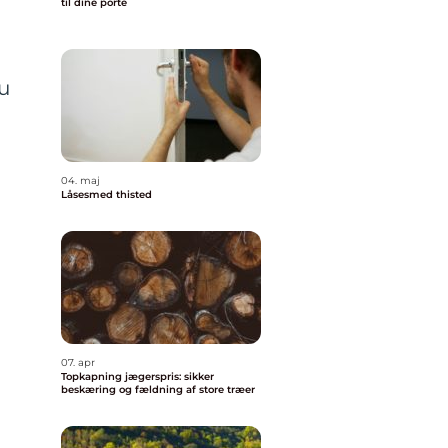
til dine porte
nu
04. maj
Låsesmed thisted
07. apr
Topkapning jægerspris: sikker
beskæring og fældning af store træer