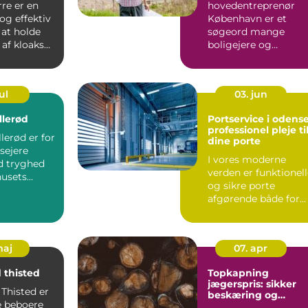
re er en
hovedentreprenør
byggeprojekt
og effektiv
København er et
l at holde
søgeord mange
af kloaks...
boligejere og
bygherrer bruger, ...
ul
03. jun
llerød
Portservice i odense
professionel pleje ti
lerød er for
dine porte
sejere
I vores moderne
d tryghed
verden er funktionel
usets
og sikre porte
litet og
afgørende både for
..
private boliger og
virksomh...
maj
07. apr
 thisted
Topkapning
jægerspris: sikker
Thisted er
beskæring og
 beboere
fældning af store