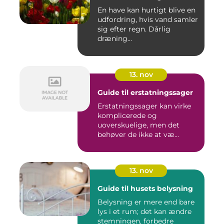
En have kan hurtigt blive en
udfordring, hvis vand samler
sig efter regn. Dårlig
dræning...
13. nov
Guide til erstatningssager
Erstatningssager kan virke
komplicerede og
uoverskuelige, men det
behøver de ikke at væ...
13. nov
Guide til husets belysning
Belysning er mere end bare
lys i et rum; det kan ændre
stemningen, forbedre