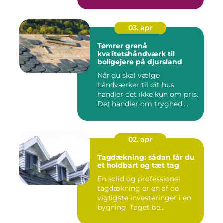
03. apr
Tømrer grenå
kvalitetshåndværk til
boligejere på djursland
Når du skal vælge
håndværker til dit hus,
handler det ikke kun om pris.
Det handler om tryghed,
kval...
02. apr
Tagdækning: sådan får du
et holdbart og tæt tag
En solid og professionel
tagdækning er en af de
vigtigste investeringer i en
bygning. Taget be...