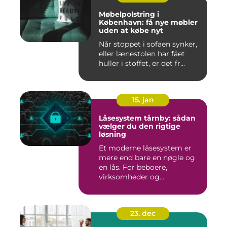
Møbelpolstring i
København: få nye møbler
uden at købe nyt
Når stoppet i sofaen synker,
eller lænestolen har fået
huller i stoffet, er det fr...
15. jan
Låsesystem tårnby: sådan
vælger du den rigtige
løsning
Et moderne låsesystem er
mere end bare en nøgle og
en lås. For beboere,
virksomheder og
boligforenin...
23. dec