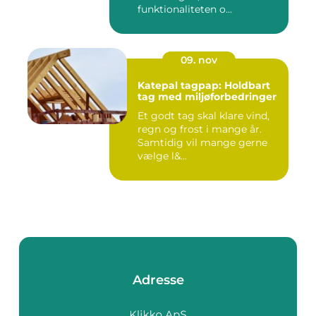
funktionaliteten o...
09. nov
Katepal tagpap: Holdbart
tag med miljøforbedringer
Et godt tag skal klare vind,
regn og frost i mange år.
Samtidig vil mange gerne
vælge l&...
Adresse