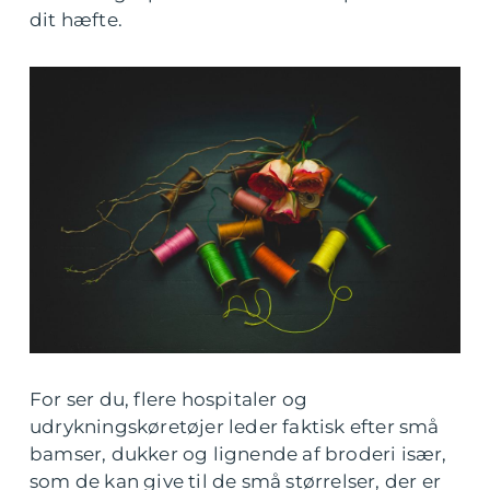
dit hæfte.
For ser du, flere hospitaler og
udrykningskøretøjer leder faktisk efter små
bamser, dukker og lignende af broderi især,
som de kan give til de små størrelser, der er