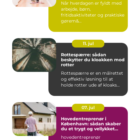
Når hverdagen er fyldt med
arbejde, børn,
fritidsaktiviteter og praktiske
gørem&...
11. jul
Rottespærre: sådan
beskytter du kloakken mod
rotter
Rottespærre er en målrettet
og effektiv løsning til at
holde rotter ude af kloaks...
07. jul
Hovedentreprenør i
København: sådan skaber
du et trygt og vellykket
byggeprojekt
hovedentreprenør