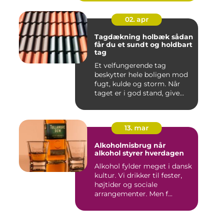
02. apr
Tagdækning holbæk sådan
får du et sundt og holdbart
tag
Et velfungerende tag
beskytter hele boligen mod
fugt, kulde og storm. Når
taget er i god stand, give...
13. mar
Alkoholmisbrug når
alkohol styrer hverdagen
Alkohol fylder meget i dansk
kultur. Vi drikker til fester,
højtider og sociale
arrangementer. Men f...