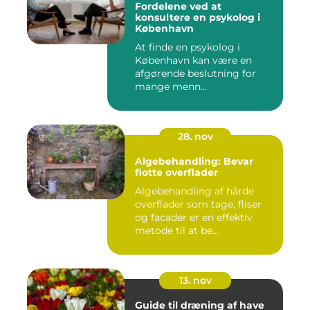
Fordelene ved at
konsultere en psykolog i
København
At finde en psykolog i
København kan være en
afgørende beslutning for
mange menn...
28. nov
Algebehandling: Bevar
flotte overflader
Algebehandling af hårde
overflader som tage, fliser
og facader er en effektiv
metode til at be...
13. nov
Guide til dræning af have