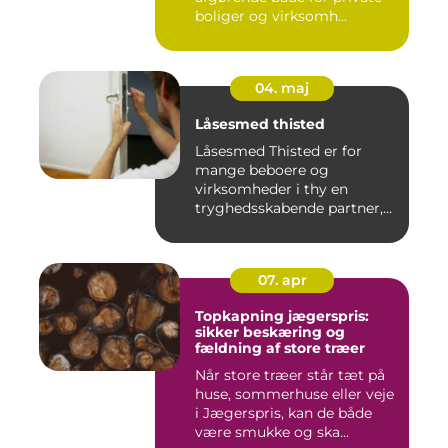
boliger og virksomh...
04. maj
Låsesmed thisted
Låsesmed Thisted er for
mange beboere og
virksomheder i thy en
tryghedsskabende partner,
når nøgler ...
07. apr
Topkapning jægerspris:
sikker beskæring og
fældning af store træer
Når store træer står tæt på
huse, sommerhuse eller veje
i Jægerspris, kan de både
være smukke og ska...