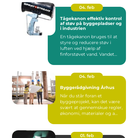
04. feb
Tågekanon effektiv kontrol
af støv på byggepladser og
i industrien
En tågekanon bruges til at
styre og reducere støv i
luften ved hjælp af
finforstøvet vand. Vandet
sp...
04. feb
Byggerådgivning Århus
Når du står foran et
byggeprojekt, kan det være
svært at gennemskue regler,
økonomi, materialer og a...
01. feb