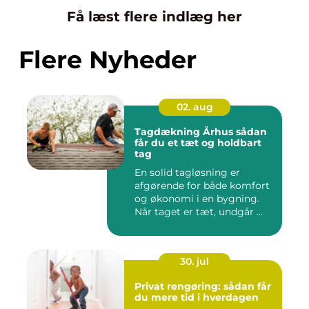
Få læst flere indlæg her
Flere Nyheder
02. aug
Tagdækning Århus sådan
får du et tæt og holdbart
tag
En solid tagløsning er
afgørende for både komfort
og økonomi i en bygning.
Når taget er tæt, undgår ...
30. jul
Privat rengøring: sådan får
du mere tid i hverdagen