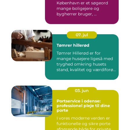
København er et søgeord
mange boligejere og
bygherrer bruger, ...
07. jul
Tømrer hillerød
Tømrer Hillerød er for
mange husejere ligeså med
tryghed omkring husets
stand, kvalitet og værdiforø...
03. jun
Portservice i odense:
professionel pleje til dine
porte
I vores moderne verden er
funktionelle og sikre porte
afgørende både for private