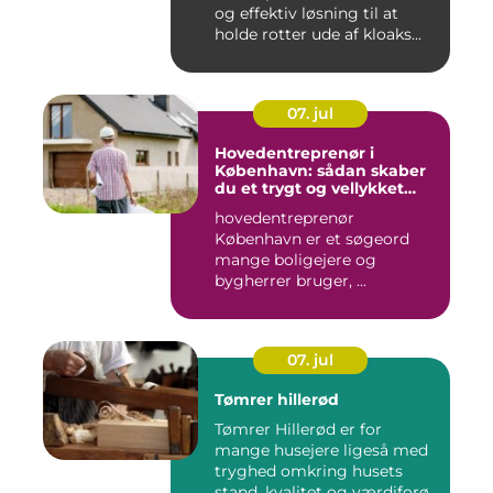
og effektiv løsning til at
holde rotter ude af kloaks...
07. jul
Hovedentreprenør i
København: sådan skaber
du et trygt og vellykket
byggeprojekt
hovedentreprenør
København er et søgeord
mange boligejere og
bygherrer bruger, ...
07. jul
Tømrer hillerød
Tømrer Hillerød er for
mange husejere ligeså med
tryghed omkring husets
stand, kvalitet og værdiforø...