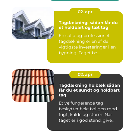
02. apr
Tagdækning: sådan får du
et holdbart og tæt tag
En solid og professionel
tagdækning er en af de
vigtigste investeringer i en
bygning. Taget be...
02. apr
Tagdækning holbæk sådan
får du et sundt og holdbart
tag
Et velfungerende tag
beskytter hele boligen mod
fugt, kulde og storm. Når
taget er i god stand, give...