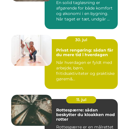
En solid tagløsning er
afgørende for både komfort
og økonomi i en bygning.
Når taget er tæt, undgår ...
30. jul
Privat rengøring: sådan får
du mere tid i hverdagen
Når hverdagen er fyldt med
arbejde, børn,
fritidsaktiviteter og praktiske
gørem&...
11. jul
Rottespærre: sådan
beskytter du kloakken mod
rotter
Rottespærre er en målrettet