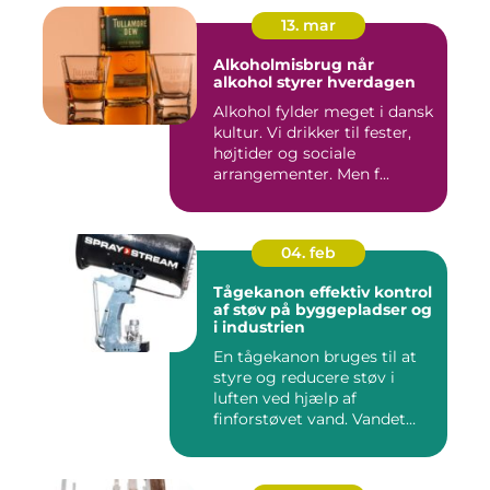
13. mar
Alkoholmisbrug når
alkohol styrer hverdagen
Alkohol fylder meget i dansk
kultur. Vi drikker til fester,
højtider og sociale
arrangementer. Men f...
04. feb
Tågekanon effektiv kontrol
af støv på byggepladser og
i industrien
En tågekanon bruges til at
styre og reducere støv i
luften ved hjælp af
finforstøvet vand. Vandet
sp...