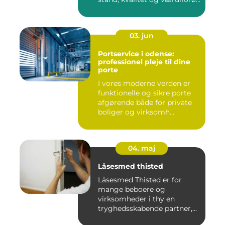
03. jun
Portservice i odense:
professionel pleje til dine
porte
I vores moderne verden er
funktionelle og sikre porte
afgørende både for private
boliger og virksomh...
04. maj
Låsesmed thisted
Låsesmed Thisted er for
mange beboere og
virksomheder i thy en
tryghedsskabende partner,
når nøgler ...