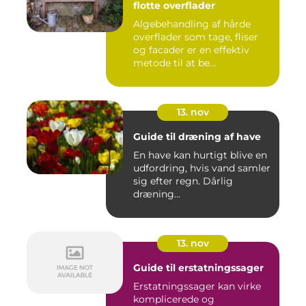
flotte overflader
Algebehandling af hårde
overflader som tage, fliser
og facader er en effektiv
metode til at be...
13. nov
Guide til dræning af have
En have kan hurtigt blive en
udfordring, hvis vand samler
sig efter regn. Dårlig
dræning...
13. nov
Guide til erstatningssager
Erstatningssager kan virke
komplicerede og