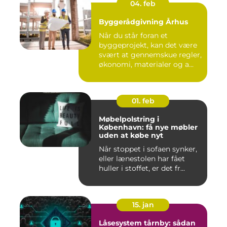
04. feb
Byggerådgivning Århus
Når du står foran et
byggeprojekt, kan det være
svært at gennemskue regler,
økonomi, materialer og a...
01. feb
Møbelpolstring i
København: få nye møbler
uden at købe nyt
Når stoppet i sofaen synker,
eller lænestolen har fået
huller i stoffet, er det fr...
15. jan
Låsesystem tårnby: sådan