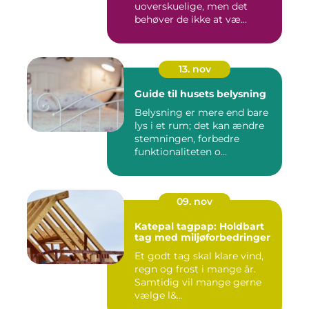
uoverskuelige, men det
behøver de ikke at væ...
13. nov
Guide til husets belysning
Belysning er mere end bare
lys i et rum; det kan ændre
stemningen, forbedre
funktionaliteten o...
09. nov
Katepal tagpap: Holdbart
tag med miljøforbedringer
Et godt tag skal klare vind,
regn og frost i mange år.
Samtidig vil mange gerne
vælge l&...