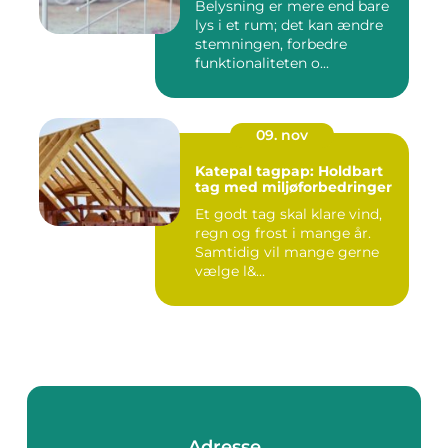
Belysning er mere end bare
lys i et rum; det kan ændre
stemningen, forbedre
funktionaliteten o...
09. nov
Katepal tagpap: Holdbart
tag med miljøforbedringer
Et godt tag skal klare vind,
regn og frost i mange år.
Samtidig vil mange gerne
vælge l&...
Adresse