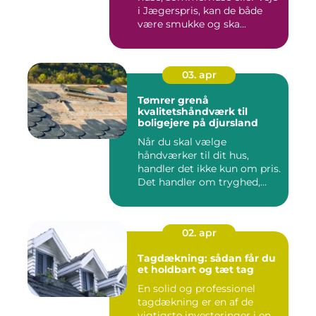
i Jægerspris, kan de både
være smukke og ska...
03. apr
Tømrer grenå
kvalitetshåndværk til
boligejere på djursland
Når du skal vælge
håndværker til dit hus,
handler det ikke kun om pris.
Det handler om tryghed,
kval...
02. apr
Tagdækning: sådan får du
et holdbart og tæt tag
En solid og professionel
tagdækning er en af de
vigtigste investeringer i en