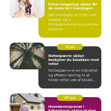
Privat rengøring: sådan får
du mere tid i hverdagen
Når hverdagen er fyldt med
arbejde, børn,
fritidsaktiviteter og praktiske
gørem&...
11. jul
Rottespærre: sådan
beskytter du kloakken mod
rotter
Rottespærre er en målrettet
og effektiv løsning til at
holde rotter ude af kloaks...
07. jul
Hovedentreprenør i
København: sådan skaber