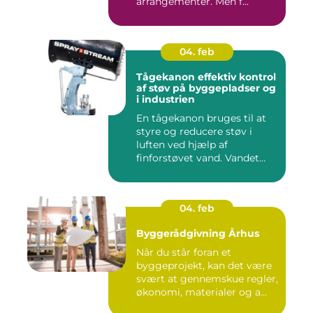
arrangementer. Men f...
04. feb
Tågekanon effektiv kontrol
af støv på byggepladser og
i industrien
En tågekanon bruges til at
styre og reducere støv i
luften ved hjælp af
finforstøvet vand. Vandet
sp...
04. feb
Byggerådgivning Århus
Når du står foran et
byggeprojekt, kan det være
svært at gennemskue regler,
økonomi, materialer og a...