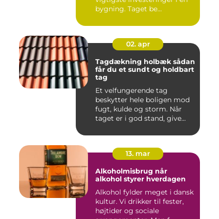
bygning. Taget be...
02. apr
Tagdækning holbæk sådan
får du et sundt og holdbart
tag
Et velfungerende tag
beskytter hele boligen mod
fugt, kulde og storm. Når
taget er i god stand, give...
13. mar
Alkoholmisbrug når
alkohol styrer hverdagen
Alkohol fylder meget i dansk
kultur. Vi drikker til fester,
højtider og sociale