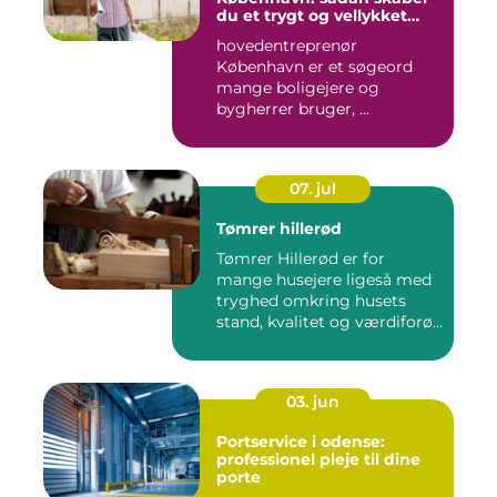
du et trygt og vellykket
byggeprojekt
hovedentreprenør
København er et søgeord
mange boligejere og
bygherrer bruger, ...
07. jul
Tømrer hillerød
Tømrer Hillerød er for
mange husejere ligeså med
tryghed omkring husets
stand, kvalitet og værdiforø...
03. jun
Portservice i odense:
professionel pleje til dine
porte