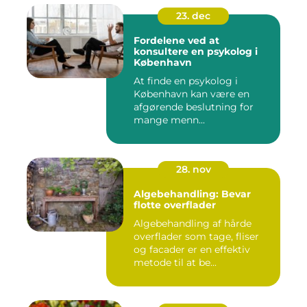
23. dec
Fordelene ved at
konsultere en psykolog i
København
At finde en psykolog i
København kan være en
afgørende beslutning for
mange menn...
28. nov
Algebehandling: Bevar
flotte overflader
Algebehandling af hårde
overflader som tage, fliser
og facader er en effektiv
metode til at be...