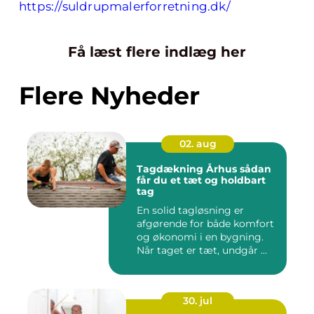
https://suldrupmalerforretning.dk/
Få læst flere indlæg her
Flere Nyheder
02. aug
Tagdækning Århus sådan
får du et tæt og holdbart
tag
En solid tagløsning er
afgørende for både komfort
og økonomi i en bygning.
Når taget er tæt, undgår ...
30. jul