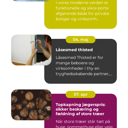
I vores moderne verden er
funktionelle og sikre porte
afgørende både for private
boliger og virksomh...
04. maj
Låsesmed thisted
Låsesmed Thisted er for
mange beboere og
virksomheder i thy en
tryghedsskabende partner,
når nøgler ...
07. apr
Topkapning jægerspris:
sikker beskæring og
fældning af store træer
Når store træer står tæt på
huse, sommerhuse eller veje