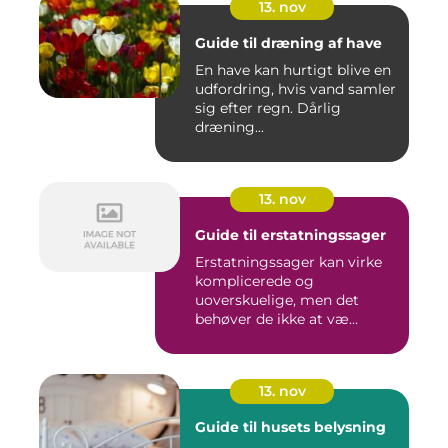
13. nov
Guide til dræning af have
En have kan hurtigt blive en
udfordring, hvis vand samler
sig efter regn. Dårlig
dræning...
13. nov
Guide til erstatningssager
Erstatningssager kan virke
komplicerede og
uoverskuelige, men det
behøver de ikke at væ...
13. nov
Guide til husets belysning