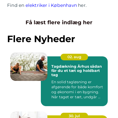
Find en
elektriker i København
her.
Få læst flere indlæg her
Flere Nyheder
02. aug
Tagdækning Århus sådan
får du et tæt og holdbart
tag
En solid tagløsning er
afgørende for både komfort
og økonomi i en bygning.
Når taget er tæt, undgår ...
30. jul