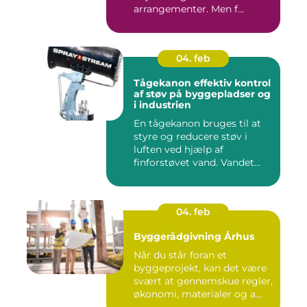
arrangementer. Men f...
04. feb
Tågekanon effektiv kontrol
af støv på byggepladser og
i industrien
En tågekanon bruges til at
styre og reducere støv i
luften ved hjælp af
finforstøvet vand. Vandet
sp...
04. feb
Byggerådgivning Århus
Når du står foran et
byggeprojekt, kan det være
svært at gennemskue regler,
økonomi, materialer og a...