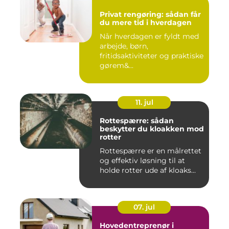
Privat rengøring: sådan får
du mere tid i hverdagen
Når hverdagen er fyldt med
arbejde, børn,
fritidsaktiviteter og praktiske
gørem&...
11. jul
Rottespærre: sådan
beskytter du kloakken mod
rotter
Rottespærre er en målrettet
og effektiv løsning til at
holde rotter ude af kloaks...
07. jul
Hovedentreprenør i