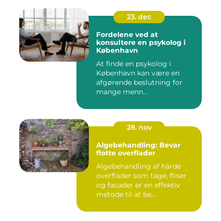
23. dec
Fordelene ved at
konsultere en psykolog i
København
At finde en psykolog i
København kan være en
afgørende beslutning for
mange menn...
28. nov
Algebehandling: Bevar
flotte overflader
Algebehandling af hårde
overflader som tage, fliser
og facader er en effektiv
metode til at be...