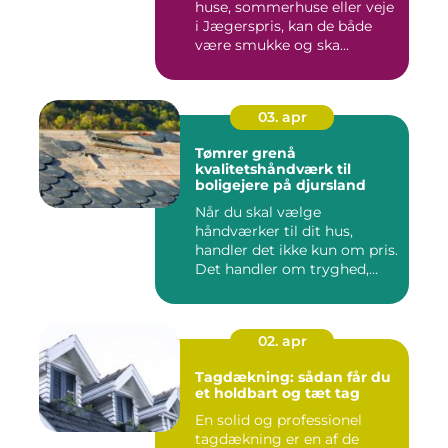
huse, sommerhuse eller veje
i Jægerspris, kan de både
være smukke og ska...
03. apr
Tømrer grenå
kvalitetshåndværk til
boligejere på djursland
Når du skal vælge
håndværker til dit hus,
handler det ikke kun om pris.
Det handler om tryghed,
kval...
02. apr
Tagdækning: sådan får du
et holdbart og tæt tag
En solid og professionel
tagdækning er en af de