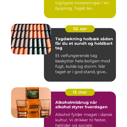
vigtigste investeringer i en
bygning. Taget be...
02. apr
Tagdækning holbæk sådan
får du et sundt og holdbart
tag
Et velfungerende tag
beskytter hele boligen mod
fugt, kulde og storm. Når
taget er i god stand, give...
13. mar
Alkoholmisbrug når
alkohol styrer hverdagen
Alkohol fylder meget i dansk
kultur. Vi drikker til fester,
højtider og sociale