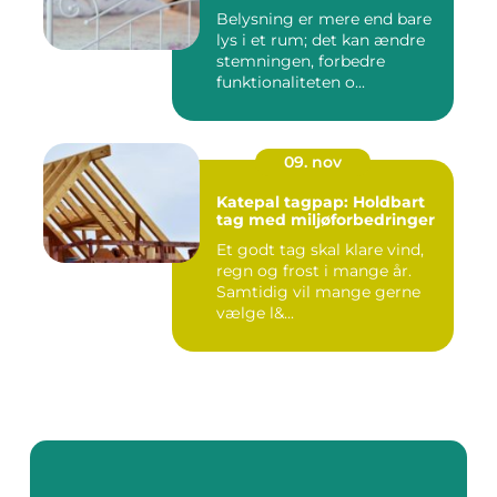
Belysning er mere end bare
lys i et rum; det kan ændre
stemningen, forbedre
funktionaliteten o...
09. nov
Katepal tagpap: Holdbart
tag med miljøforbedringer
Et godt tag skal klare vind,
regn og frost i mange år.
Samtidig vil mange gerne
vælge l&...