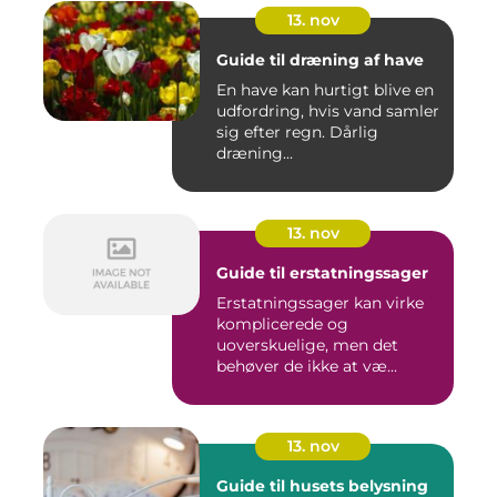
13. nov
Guide til dræning af have
En have kan hurtigt blive en
udfordring, hvis vand samler
sig efter regn. Dårlig
dræning...
13. nov
Guide til erstatningssager
Erstatningssager kan virke
komplicerede og
uoverskuelige, men det
behøver de ikke at væ...
13. nov
Guide til husets belysning