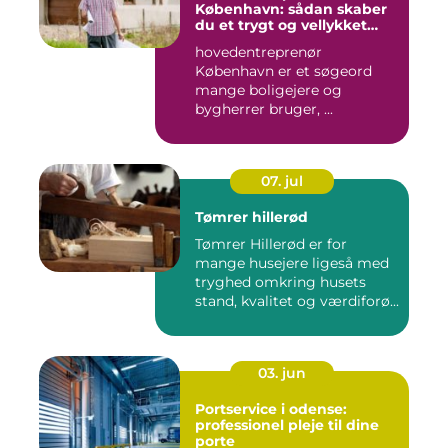
København: sådan skaber
du et trygt og vellykket
byggeprojekt
hovedentreprenør
København er et søgeord
mange boligejere og
bygherrer bruger, ...
07. jul
Tømrer hillerød
Tømrer Hillerød er for
mange husejere ligeså med
tryghed omkring husets
stand, kvalitet og værdiforø...
03. jun
Portservice i odense:
professionel pleje til dine
porte