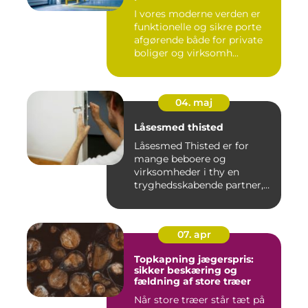
I vores moderne verden er
funktionelle og sikre porte
afgørende både for private
boliger og virksomh...
04. maj
Låsesmed thisted
Låsesmed Thisted er for
mange beboere og
virksomheder i thy en
tryghedsskabende partner,
når nøgler ...
07. apr
Topkapning jægerspris:
sikker beskæring og
fældning af store træer
Når store træer står tæt på