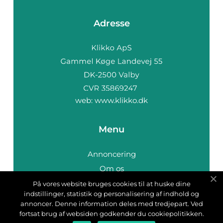
Adresse
web:
www.klikko.dk
Menu
Annoncering
Om os
Cookies
På vores website bruges cookies til at huske dine
indstillinger, statistik og personalisering af indhold og
Kontakt os
annoncer. Denne information deles med tredjepart. Ved
Sitemap
fortsat brug af websiden godkender du cookiepolitikken.