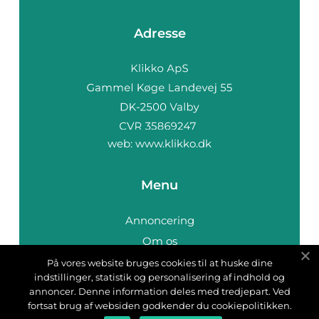
Adresse
web:
www.klikko.dk
Menu
Annoncering
Om os
Cookies
På vores website bruges cookies til at huske dine
indstillinger, statistik og personalisering af indhold og
Kontakt os
annoncer. Denne information deles med tredjepart. Ved
Sitemap
fortsat brug af websiden godkender du cookiepolitikken.